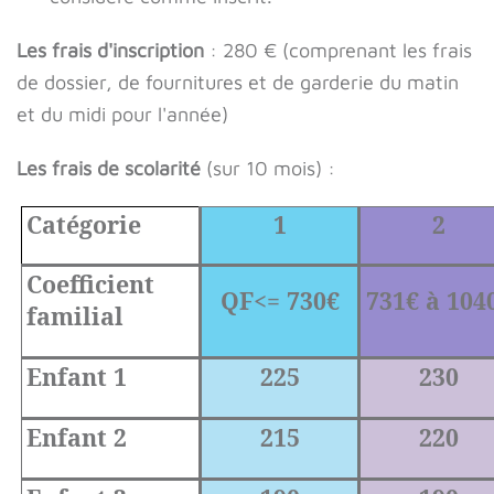
Les frais d'inscription
: 280 € (comprenant les frais
de dossier, de fournitures et de garderie du matin
et du midi pour l'année)
Les frais de scolarité
(sur 10 mois) :
Catégorie
1
2
Coefficient
QF<= 730€
731€ à 104
familial
Enfant 1
225
230
Enfant 2
215
220