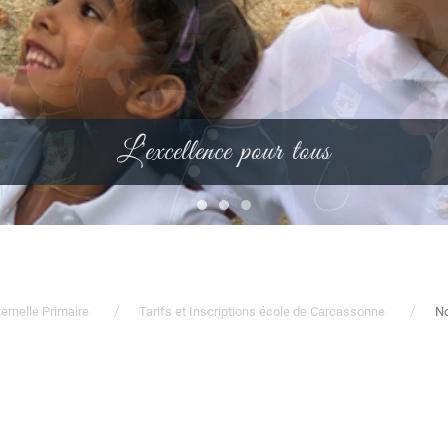
Le mérite avant tout
rnelle Primaire
Tarifs et Inscriptions école de Carcassonne
No