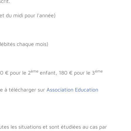
crit.
et du midi pour l'année)
 débités chaque mois)
ème
ème
90 € pour le 2
enfant, 180 € pour le 3
se à télécharger sur
Association Education
outes les situations et sont étudiées au cas par