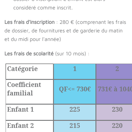
considéré comme inscrit.
Les frais d'inscription
: 280 € (comprenant les frais
de dossier, de fournitures et de garderie du matin
et du midi pour l'année)
Les frais de scolarité
(sur 10 mois) :
Catégorie
1
2
Coefficient
QF<= 730€
731€ à 104
familial
Enfant 1
225
230
Enfant 2
215
220