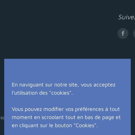
Suive
En naviguant sur notre site, vous acceptez
l'utilisation des "cookies".
Vous pouvez modifier vos préférences à tout
moment en scroolant tout en bas de page et
éation site internet Eure : Crealys Web
en cliquant sur le bouton "Cookies".
Politique
de cookies