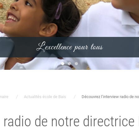
L'excellence pour tous
maire
Actualités école de Bais
Découvrez l’interview radio de no
 radio de notre directric