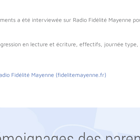
 Sarments a été interviewée sur Radio Fidélité Mayenne p
ession en lecture et écriture, effectifs, journée type, t
adio Fidélité Mayenne (fidelitemayenne.fr)
émoignages des paren