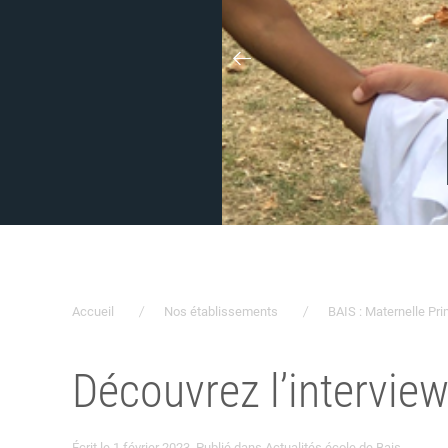
Accueil
Nos établissements
BAIS : Maternelle Pri
Découvrez l’interview
Écrit le
1 février 2023
. Publié dans
Actualités école de Bais
.